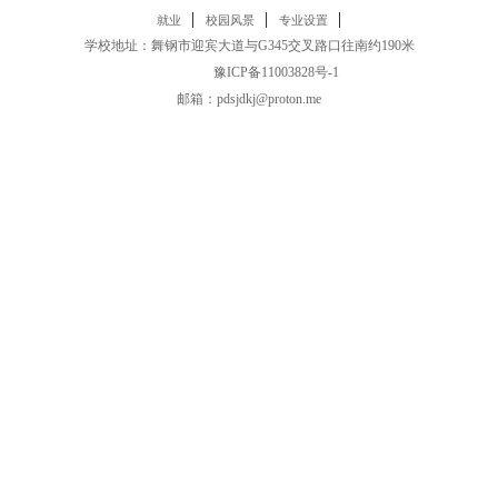
|
|
|
就业
校园风景
专业设置
学校地址：舞钢市迎宾大道与G345交叉路口往南约190米
备案号:
豫ICP备11003828号-1
邮箱：pdsjdkj@proton.me