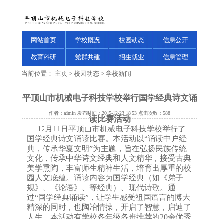
网站首页
学校概况
校园动态
信息公开
教育科研
党群共建
招生就业
信息管理
当前位置：
主页
>
校园动态
>
学校新闻
平顶山市机械电子科技学校举行国学经典诗文诵
作者：admin 发布时间：2015-12-23 18:53 点击次数：
588
读比赛活动
1
2
月
11
日
平顶山市机械电子科技学校举行了
国学经典诗文诵读比赛。本活动以“诵读中户经
典，传承华夏文明”为主题，旨在弘扬民族传统
文化，传承中华诗文经典和人文精华，接受古典
美学熏陶，丰富师生精神生活，培育出厚重的校
园人文底蕴。诵读内容为国学经典（如《弟子
规》、《论语》、等经典）、现代诗歌。通
过“国学经典诵读”，让学生感受祖国语言的博大
精深的同时，也陶冶情操，开启了智慧，启迪了
人生。本活动有学校各年级各班推荐的
20
余优秀