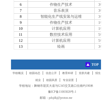
6
作物生产技术
3年
7
音乐表演
3年
8
智能化生产线安装与运维
3年
9
作物生产技术
1年
10
计算机应用
1年
11
数控技术应用
5年
12
计算机应用
5年
13
绘画
3年
TOP
|
|
|
|
|
学校概况
校园动态
信息公开
教育科研
党群共建
招生
|
|
|
就业
校园风景
专业设置
学校地址：舞钢市迎宾大道与G345交叉路口往南约190米
备案号:
豫ICP备11003828号-1
邮箱：pdsjdkj@proton.me