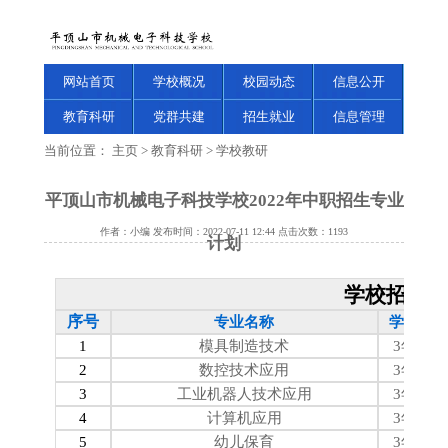
网站首页
学校概况
校园动态
信息公开
教育科研
党群共建
招生就业
信息管理
当前位置：
主页
>
教育科研
>
学校教研
平顶山市机械电子科技学校2022年中职招生专业
作者：小编 发布时间：2022-07-11 12:44 点击次数：
1193
计划
学校招生
序号
专业名称
学制
1
模具制造技术
3年
2
数控技术应用
3年
3
工业机器人技术应用
3年
4
计算机应用
3年
5
幼儿保育
3年